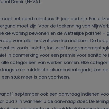
Zuhal Demir (N-VA).
et het pand minstens 15 jaar oud zijn. Een uitzon
 vergund moet zijn. Voor de toekenning van MijnV
ie de woning bewonen en de wettelijke partner – 
ag voor alle renovatiewerken indienen. De hoog
vaties zoals isolatie, inclusief hoogrendementsg
 in aanmerking voor een premie voor sanitaire insta
 categorieën van werken samen. Elke categorie (d
 de laagste en middelste inkomenscategorie, kan 
at een stuk meer is dan voorheen.
n vanaf 1 september ook een aanvraag indienen v
ar oud zijn wanneer u de aanvraag doet. De lening
. Alleen de laagste en de middeninkomens komen