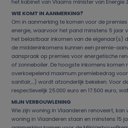
het kabinet van Vlaams minister van Energie 
WIE KOMT IN AANMERKING?
Om in aanmerking te komen voor de premies mo
energie, waarvoor het pand minstens 5 jaar
het belastbaar inkomen van de eigenaar(s) d
de middeninkomens kunnen een premie-aanvra
aanspraak op premies voor energetische reno
of zonneboiler. De hoogste inkomens komen niet
overkoepelend maximum premiebedrag voor alle
sanitair,…) wordt afzonderlijk bekeken. Voor
respectievelijk 25.000 euro en 17.500 euro, w
MIJN VERBOUWLENING
Wie zijn woning in Vlaanderen renoveert, ka
woning in Vlaanderen staan en minstens 15 ja
aanmerking komen voor de MijnVerbouwPremie