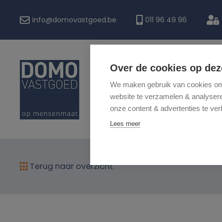
info@domovastgoed.be
011 96 49 96
Over de cookies op dez
HOME
We maken gebruik van cookies om 
website te verzamelen & analyseren
onze content & advertenties te ver
Lees meer
Terug naar overzicht