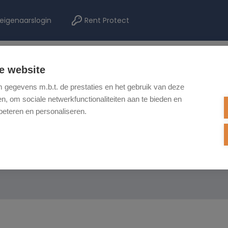
eigenaarslogin
Rent Protect
e website
TE KOOP
TE HUUR
NIEUWBOUW
ONZE DIENSTEN
REF
gegevens m.b.t. de prestaties en het gebruik van deze
, om sociale netwerkfunctionaliteiten aan te bieden en
beteren en personaliseren.