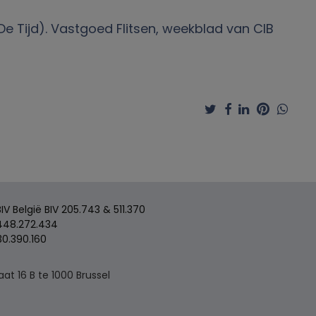
De Tijd). Vastgoed Flitsen, weekblad van CIB
 België BIV 205.743 & 511.370
48.272.434
30.390.160
t 16 B te 1000 Brussel