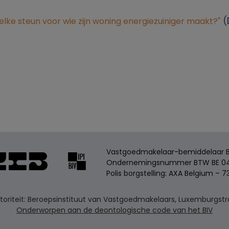
(
elke steun voor wie zijn woning energiezuiniger maakt?"
Vastgoedmakelaar-bemiddelaar BIV
Ondernemingsnummer BTW BE 04
Polis borgstelling: AXA Belgium – 7
riteit: Beroepsinstituut van Vastgoedmakelaars, Luxemburgstraa
Onderworpen aan de deontologische code van het BIV