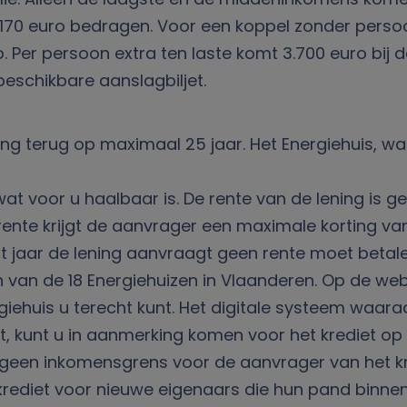
170 euro bedragen. Voor een koppel zonder persoo
o. Per persoon extra ten laste komt 3.700 euro bi
beschikbare aanslagbiljet.
ning terug op maximaal 25 jaar. Het Energiehuis, w
at voor u haalbaar is. De rente van de lening is 
 rente krijgt de aanvrager een maximale korting va
dit jaar de lening aanvraagt geen rente moet betal
 van de 18 Energiehuizen in Vlaanderen. Op de webs
ehuis u terecht kunt. Het digitale systeem waaraan
urt, kunt u in aanmerking komen voor het krediet o
er geen inkomensgrens voor de aanvrager van het k
ediet voor nieuwe eigenaars die hun pand binnen d