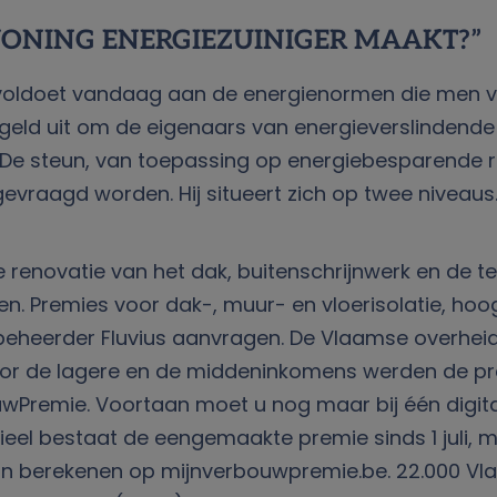
WONING ENERGIEZUINIGER MAAKT?”
voldoet vandaag aan de energienormen die men 
geld uit om de eigenaars van energieverslindend
. De steun, van toepassing op energiebesparende 
vraagd worden. Hij situeert zich op twee niveaus
e renovatie van het dak, buitenschrijnwerk en de t
ppen. Premies voor dak-, muur- en vloerisolatie,
kbeheerder Fluvius aanvragen. De Vlaamse overhei
or de lagere en de middeninkomens werden de pre
emie. Voortaan moet u nog maar bij één digitaal
cieel bestaat de eengemaakte premie sinds 1 juli
n berekenen op mijnverbouwpremie.be. 22.000 Vlam