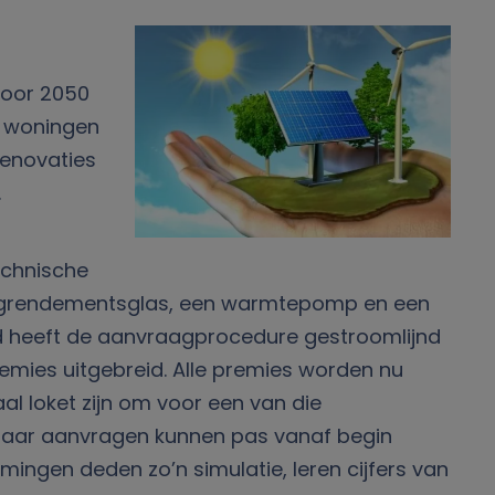
voor 2050
e woningen
renovaties
.
echnische
 hoogrendementsglas, een warmtepomp en een
d heeft de aanvraagprocedure gestroomlijnd
mies uitgebreid. Alle premies worden nu
 loket zijn om voor een van die
, maar aanvragen kunnen pas vanaf begin
ingen deden zo’n simulatie, leren cijfers van