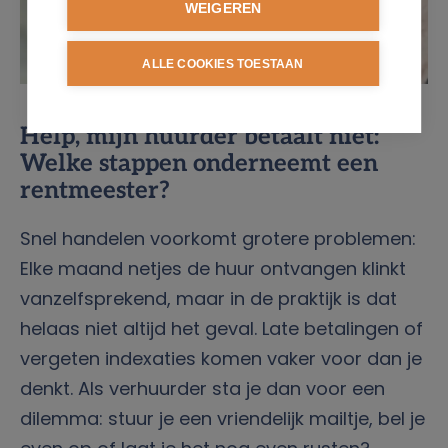
WEIGEREN
ALLE COOKIES TOESTAAN
Help, mijn huurder betaalt niet:
Welke stappen onderneemt een
rentmeester?
Snel handelen voorkomt grotere problemen:
Elke maand netjes de huur ontvangen klinkt
vanzelfsprekend, maar in de praktijk is dat
helaas niet altijd het geval. Late betalingen of
vergeten indexaties komen vaker voor dan je
denkt. Als verhuurder sta je dan voor een
dilemma: stuur je een vriendelijk mailtje, bel je