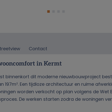
treetview
Contact
 wooncomfort in Kermt
rrijst binnenkort dit moderne nieuwbouwproject b
 197m². Een tijdloze architectuur en ruime afwer
ingen worden verkocht op plan volgens de Wet B
uwproces. De werken starten zodra de woningen verk