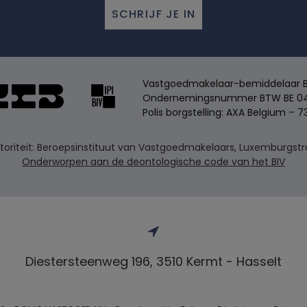
SCHRIJF JE IN
Vastgoedmakelaar-bemiddelaar BIV
Ondernemingsnummer BTW BE 04
Polis borgstelling: AXA Belgium – 7
riteit: Beroepsinstituut van Vastgoedmakelaars, Luxemburgstraa
Onderworpen aan de deontologische code van het BIV
Diestersteenweg 196, 3510 Kermt - Hasselt