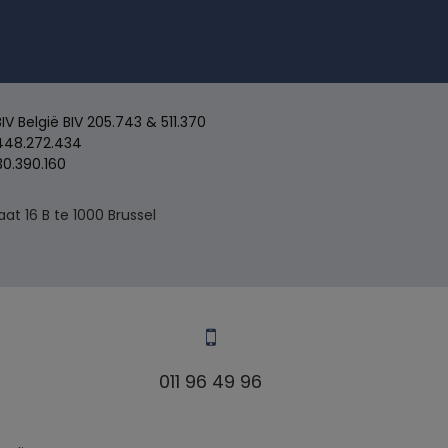
 België BIV 205.743 & 511.370
48.272.434
30.390.160
t 16 B te 1000 Brussel
011 96 49 96