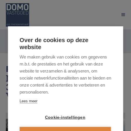
Over de cookies op deze
website
We maken gebruik van cookies om gegevens
m.b.t. de prestaties en het gebruik van deze
PROJECT:
MEYBROEKSTRAAT
website te verzamelen & analyseren, om
Meybroekstraat 41 / A,
sociale netwerkfunctionaliteiten aan te bieden en
3510 Hasselt
onze content & advertenties te verbeteren en
personaliseren.
Vraagprijs: € 636.835
Lees meer
Cookie-instellingen