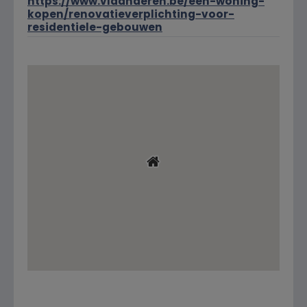
https://www.vlaanderen.be/een-woning-
kopen/renovatieverplichting-voor-
residentiele-gebouwen
Ligging
Streetview