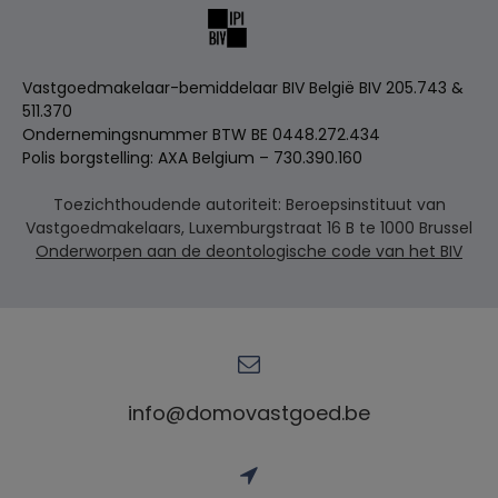
Vastgoedmakelaar-bemiddelaar BIV België BIV 205.743 &
511.370
Ondernemingsnummer BTW BE 0448.272.434
Polis borgstelling: AXA Belgium – 730.390.160
Toezichthoudende autoriteit: Beroepsinstituut van
Vastgoedmakelaars, Luxemburgstraat 16 B te 1000 Brussel
Onderworpen aan de deontologische code van het BIV
info@domovastgoed.be