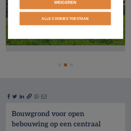
WEIGEREN
ALLE COOKIES TOESTAAN
Omschrijving
Bouwgrond voor open
bebouwing op een centraal