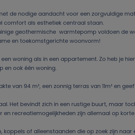
met de nodige aandacht voor een zorgvuldige mat
l comfort als esthetiek centraal staan.
ezuinige geothermische warmtepomp voldoen de 
rzame en toekomstgerichte woonvorm!
 een woning als in een appartement. Zo heb je hier 
p en ook één woning.
kte van 94 m², een zonnig terras van 11m² en geeft 
aal. Het bevindt zich in een rustige buurt, maar to
r en recreatiemogelijkheden zijn allemaal op korte
en, koppels of alleenstaanden die op zoek zijn na