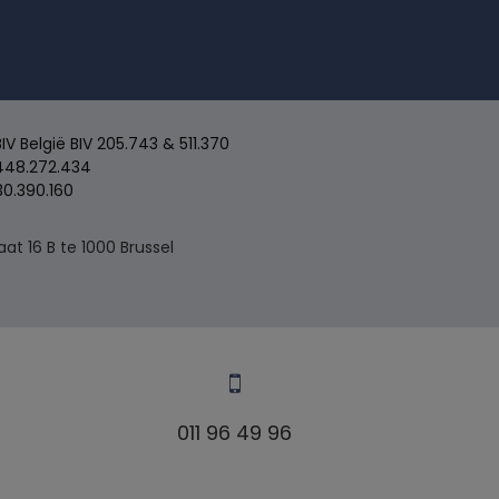
 België BIV 205.743 & 511.370
48.272.434
30.390.160
t 16 B te 1000 Brussel
011 96 49 96