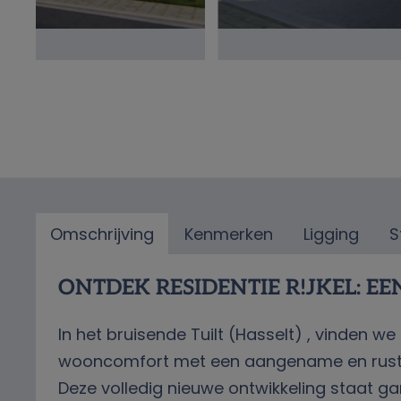
Omschrijving
Kenmerken
Ligging
S
Omschrijving
ONTDEK RESIDENTIE R!JKEL: E
In het bruisende Tuilt (Hasselt) , vinden 
wooncomfort met een aangename en rusti
Deze volledig nieuwe ontwikkeling staat g