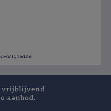
omovastgoed.be
 vrijblijvend
te aanbod.