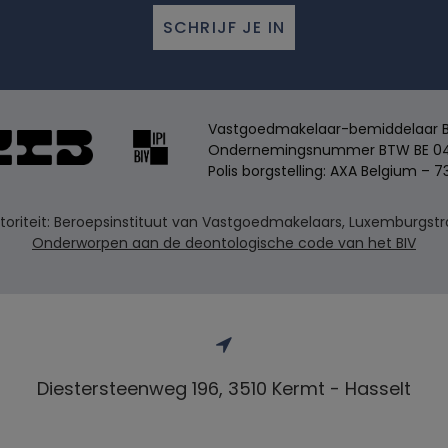
SCHRIJF JE IN
Vastgoedmakelaar-bemiddelaar BIV
Ondernemingsnummer BTW BE 04
Polis borgstelling: AXA Belgium – 7
riteit: Beroepsinstituut van Vastgoedmakelaars, Luxemburgstraa
Onderworpen aan de deontologische code van het BIV
Diestersteenweg 196, 3510 Kermt - Hasselt