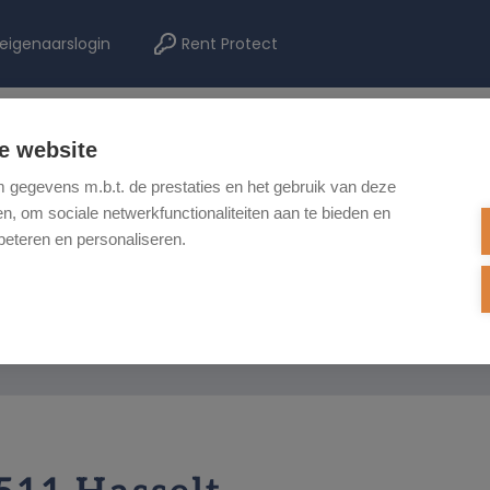
eigenaarslogin
Rent Protect
e website
TE KOOP
TE HUUR
NIEUWBOUW
ONZE DIENSTEN
REF
gegevens m.b.t. de prestaties en het gebruik van deze
, om sociale netwerkfunctionaliteiten aan te bieden en
beteren en personaliseren.