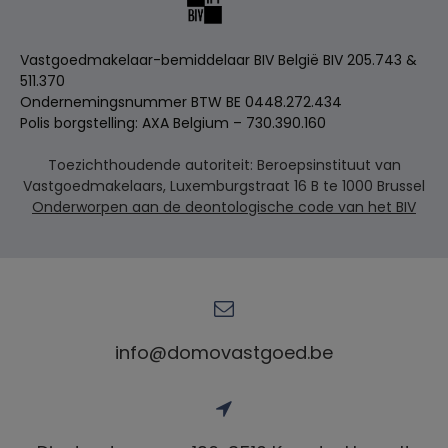
Vastgoedmakelaar-bemiddelaar BIV België BIV 205.743 &
511.370
Ondernemingsnummer BTW BE 0448.272.434
Polis borgstelling: AXA Belgium – 730.390.160
Toezichthoudende autoriteit: Beroepsinstituut van
Vastgoedmakelaars, Luxemburgstraat 16 B te 1000 Brussel
Onderworpen aan de deontologische code van het BIV
info@domovastgoed.be