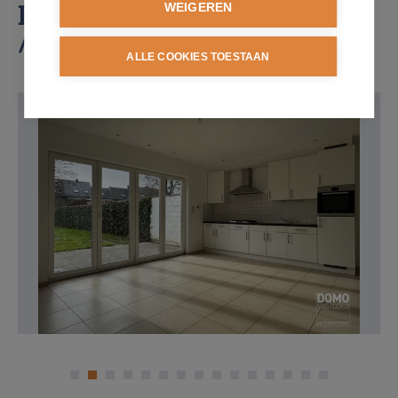
Huurprijs: € 1.275
WEIGEREN
/maand
ALLE COOKIES TOESTAAN