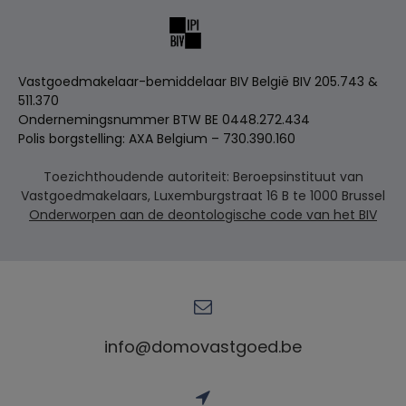
Vastgoedmakelaar-bemiddelaar BIV België BIV 205.743 &
511.370
Ondernemingsnummer BTW BE 0448.272.434
Polis borgstelling: AXA Belgium – 730.390.160
Toezichthoudende autoriteit: Beroepsinstituut van
Vastgoedmakelaars, Luxemburgstraat 16 B te 1000 Brussel
Onderworpen aan de deontologische code van het BIV
info@domovastgoed.be