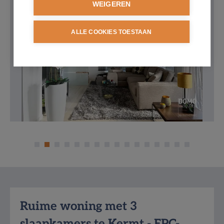
WEIGEREN
ALLE COOKIES TOESTAAN
Omschrijving
Ruime woning met 3
slaapkamers te Kermt - EPC-