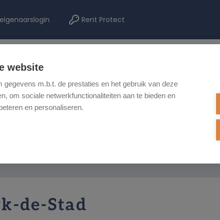
eigenaarslogin
Rent Protect
e website
TE KOOP
TE HUUR
NIEUWBOUW
ONZE DIENSTEN
REF
gegevens m.b.t. de prestaties en het gebruik van deze
, om sociale netwerkfunctionaliteiten aan te bieden en
beteren en personaliseren.
rk-de-Stad