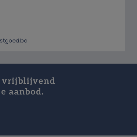
stgoed.be
 vrijblijvend
te aanbod.