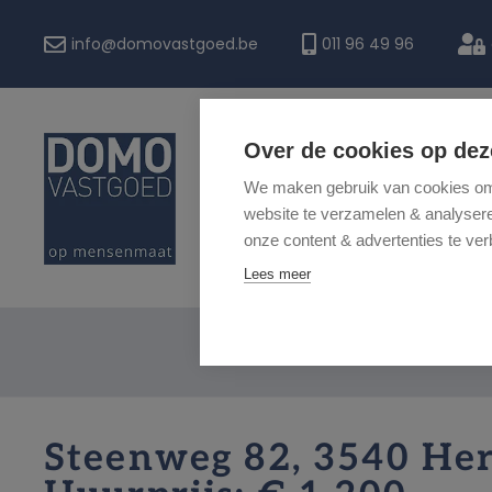
info@domovastgoed.be
011 96 49 96
Over de cookies op dez
HOME
We maken gebruik van cookies om 
website te verzamelen & analyseren
onze content & advertenties te ver
Lees meer
Steenweg 82, 3540 He