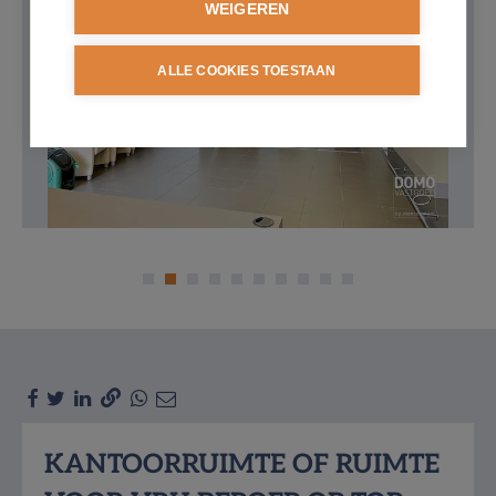
WEIGEREN
ALLE COOKIES TOESTAAN
Omschrijving
KANTOORRUIMTE OF RUIMTE