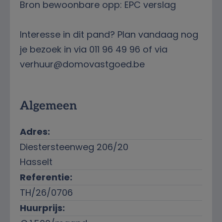
Bron bewoonbare opp: EPC verslag
Interesse in dit pand? Plan vandaag nog
je bezoek in via 011 96 49 96 of via
verhuur@domovastgoed.be
Kenmerken
Algemeen
Adres:
Diestersteenweg 206/20
Hasselt
Referentie:
TH/26/0706
Huurprijs: