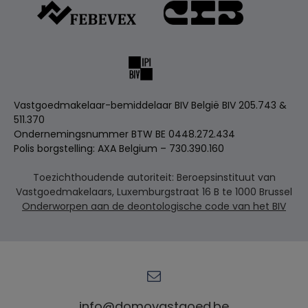
Vastgoedmakelaar-bemiddelaar BIV België BIV 205.743 &
511.370
Ondernemingsnummer BTW BE 0448.272.434
Polis borgstelling: AXA Belgium – 730.390.160
Toezichthoudende autoriteit: Beroepsinstituut van
Vastgoedmakelaars, Luxemburgstraat 16 B te 1000 Brussel
Onderworpen aan de deontologische code van het BIV
info@domovastgoed.be