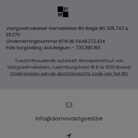
Vastgoedmakelaar-bemiddelaar BIV België BIV 205.743 &
511.370
Ondernemingsnummer BTW BE 0448.272.434
Polis borgstelling: AXA Belgium – 730.390.160
Toezichthoudende autoriteit: Beroepsinstituut van
Vastgoedmakelaars, Luxemburgstraat 16 B te 1000 Brussel
Onderworpen aan de deontologische code van het BIV
info@domovastgoed.be