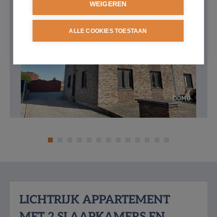
WEIGEREN
ALLE COOKIES TOESTAAN
Omschrijving
LICHTRIJK APPARTEMENT
MET 2 SLAAPKAMERS EN