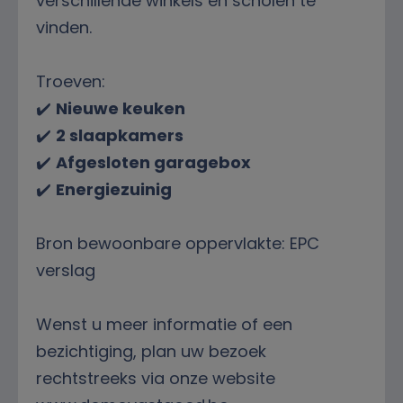
verschillende winkels en scholen te
vinden.
Troeven:
✔️
Nieuwe keuken
✔️
2 slaapkamers
✔️
Afgesloten garagebox
✔️
Energiezuinig
Bron bewoonbare oppervlakte: EPC
verslag
Wenst u meer informatie of een
bezichtiging, plan uw bezoek
rechtstreeks via onze website