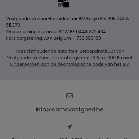
Vastgoedmakelaar-bemiddelaar BIV België BIV 205.743 &
511.370
Ondernemingsnummer BTW BE 0448.272.434
Polis borgstelling: AXA Belgium – 730.390.160
Toezichthoudende autoriteit: Beroepsinstituut van
Vastgoedmakelaars, Luxemburgstraat 16 B te 1000 Brussel
Onderworpen aan de deontologische code van het BIV
info@domovastgoed.be