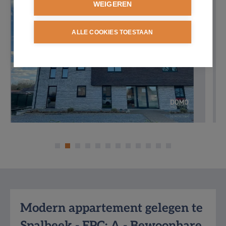
WEIGEREN
ALLE COOKIES TOESTAAN
Omschrijving
Modern appartement gelegen te
Spalbeek - EPC: A - Bewoonbare