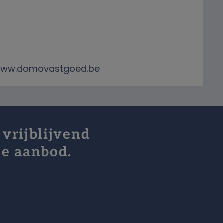
te www.domovastgoed.be
 vrijblijvend
te aanbod.