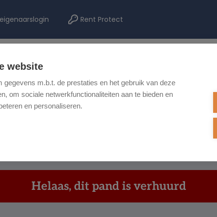
eigenaarslogin
Rent Protect
e website
TE KOOP
TE HUUR
NIEUWBOUW
ONZE DIENSTEN
REF
gegevens m.b.t. de prestaties en het gebruik van deze
, om sociale netwerkfunctionaliteiten aan te bieden en
beteren en personaliseren.
Helaas, dit pand is verhuurd